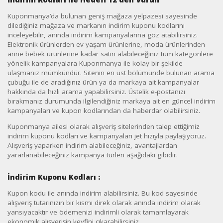
Kuponmanya’da bulunan geniş mağaza yelpazesi sayesinde
dilediğiniz mağaza ve markanın indirim kuponu kodlarını
inceleyebilir, anında indirim kampanyalarına göz atabilirsiniz.
Elektronik ürünlerden ev yaşam ürünlerine, moda ürünlerinden
anne bebek ürünlerine kadar satın alabileceğiniz tüm kategorilere
yönelik kampanyalara Kuponmanya ile kolay bir şekilde
ulaşmanız mümkündür. Sitenin en üst bölümünde bulunan arama
çubuğu ile de aradığınız ürün ya da markaya ait kampanyalar
hakkında da hızlı arama yapabilirsiniz. Üstelik e-postanızı
bırakmanız durumunda ilgilendiğiniz markaya ait en güncel indirim
kampanyaları ve kupon kodlarından da haberdar olabilirsiniz.
Kuponmanya ailesi olarak alışveriş sitelerinden talep ettiğimiz
indirim kuponu kodları ve kampanyaları jet hızıyla paylaşıyoruz.
Alışveriş yaparken indirim alabileceğiniz, avantajlardan
yararlanabileceğiniz kampanya türleri aşağıdaki gibidir.
İndirim Kuponu Kodları :
Kupon kodu ile anında indirim alabilirsiniz. Bu kod sayesinde
alışveriş tutarınızın bir kısmı direk olarak anında indirim olarak
yansıyacaktır ve ödemenizi indirimli olarak tamamlayarak
ekonomik alışverişin keyfini çıkarabilirsiniz.