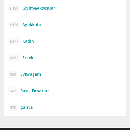
Giyim&Aksesuar
2.150
Ayakkabı
1.526
Kadın
1.377
Erkek
1.052
Ev&Yaşam
853
Sıcak Fırsatlar
567
Çanta
478