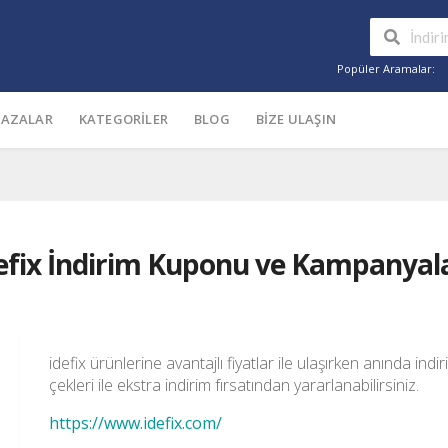
Popüler Aramalar:
AZALAR
KATEGORILER
BLOG
BIZE ULAŞIN
efix İndirim Kuponu ve Kampanyal
idefix ürünlerine avantajlı fiyatlar ile ulaşırken anında ind
çekleri ile ekstra indirim fırsatından yararlanabilirsiniz.
https://www.idefix.com/