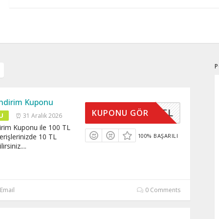
P
 İndirim Kuponu
EPET10TL
KUPONU GÖR
U
⏰ 31 Aralık 2026
dirim Kuponu ile 100 TL
verişlerinizde 10 TL
100% BAŞARILI
irsiniz.
...
Email
0 Comments