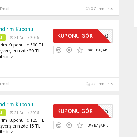
Email
0 Comments
 İndirim Kuponu
SEPET50
KUPONU GÖR
U
⏰ 31 Aralık 2026
dirim Kuponu ile 500 TL
ışverişlerinizde 50 TL
100% BAŞARILI
irsiniz.
...
Email
0 Comments
 İndirim Kuponu
SEPET15
KUPONU GÖR
U
⏰ 31 Aralık 2026
dirim Kuponu ile 125 TL
ışverişlerinizde 15 TL
13% BAŞARILI
irsiniz.
...