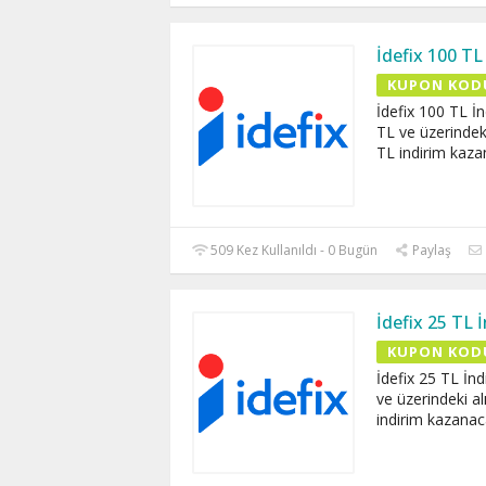
İdefix 100 T
KUPON KOD
İdefix 100 TL İ
TL ve üzerindeki
TL indirim kaza
509 Kez Kullanıldı - 0 Bugün
Paylaş
İdefix 25 TL
KUPON KOD
İdefix 25 TL İn
ve üzerindeki al
indirim kazanac