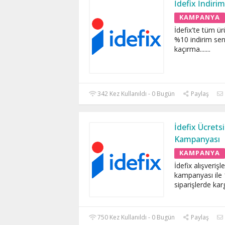
İdefix İndir
KAMPANYA
İdefix'te tüm ü
%10 indirim seni
kaçırma....
...
342 Kez Kullanıldı - 0 Bugün
Paylaş
İdefix Ücrets
Kampanyası
KAMPANYA
İdefix alışverişl
kampanyası ile 
siparişlerde ka
750 Kez Kullanıldı - 0 Bugün
Paylaş