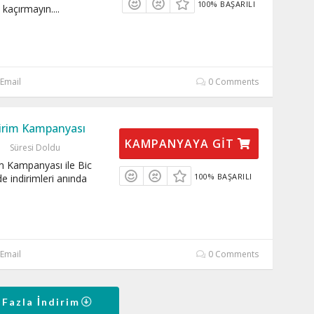
100% BAŞARILI
rı kaçırmayın.
...
Email
0 Comments
dirim Kampanyası
KAMPANYAYA GIT
Süresi Doldu
im Kampanyası ile Bic
100% BAŞARILI
e indirimleri anında
Email
0 Comments
 Fazla İndirim