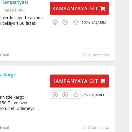
im Kampanyası
KAMPANYAYA GIT
Süresi Doldu
rünlerde sepette anında
100% BAŞARILI
 bekliyor! Bu fırsatı
Email
0 Comments
iz Kargo
KAMPANYAYA GIT
93% BAŞARILI
erinizde kargo
150 TL ve üzeri
rgo ücreti ödemeyin.
...
Email
0 Comments