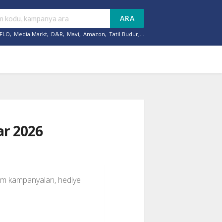
ARA
FLO
,
Media Markt
,
D&R
,
Mavi
,
Amazon
,
Tatil Budur
,...
ar 2026
irim kampanyaları, hediye