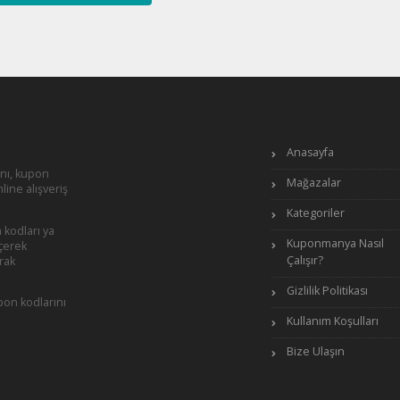
Anasayfa
ını, kupon
Mağazalar
line alışveriş
Kategoriler
 kodları ya
Kuponmanya Nasıl
çerek
Çalışır?
rak
Gizlilik Politikası
pon kodlarını
Kullanım Koşulları
Bize Ulaşın