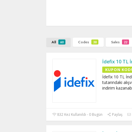
All
Codes
Sales
60
38
22
İdefix 10 TL
KUPON KOD
İdefix 10 TL İn
tutarındaki alış
indirim kazanabil
832 Kez Kullanıldı - 0 Bugün
Paylaş