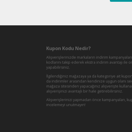
Kupon Kodu Nedir?
Alışverişlerinizde markaların indirim kampanyalar
kodlarını takip ederek ekstra indirim avantajı ile on
yapabilirsiniz.
İlgilendiğiniz mağazaya ya da kategoriye ait kupon
da indirimler arasından kendinize uygun olanı se
mağaza sitesinden yapacağınız alışverişte kullana
alışverişinizi avantajlı bir hale getirebilirsiniz.
Alışverişlerinizi yapmadan önce kampanyaları, ku
incelemeyi unutmayın!