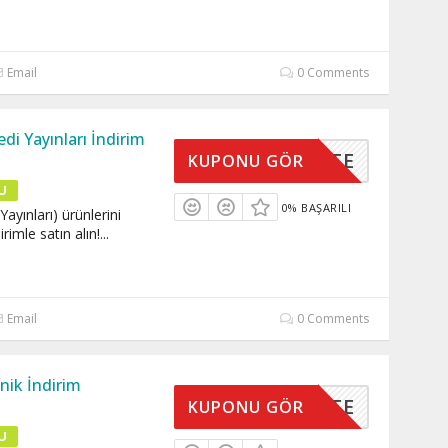
Email
0 Comments
edi Yayınları İndirim
SEPETTE
KUPONU GÖR
U
0% BAŞARILI
Yayınları) ürünlerini
rimle satın alın!
...
Email
0 Comments
onik İndirim
SEPETTE
KUPONU GÖR
U