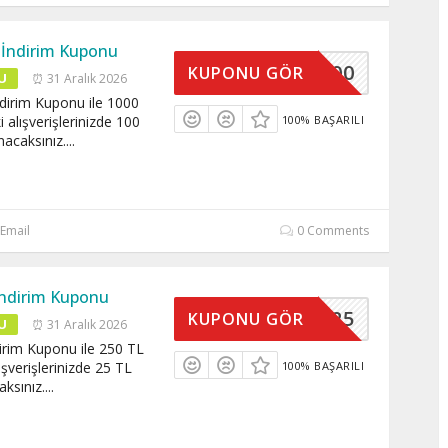
L İndirim Kuponu
SEPET100
KUPONU GÖR
U
⏰ 31 Aralık 2026
ndirim Kuponu ile 1000
 alışverişlerinizde 100
100% BAŞARILI
nacaksınız.
...
Email
0 Comments
 İndirim Kuponu
SEPET25
KUPONU GÖR
U
⏰ 31 Aralık 2026
dirim Kuponu ile 250 TL
ışverişlerinizde 25 TL
100% BAŞARILI
aksınız.
...