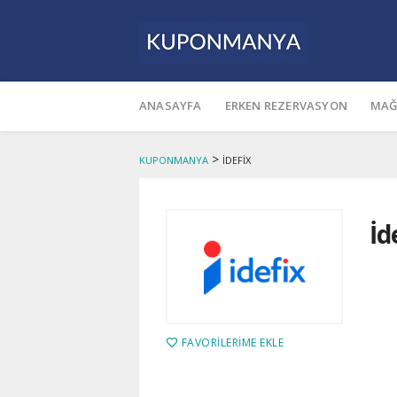
Skip
to
ANASAYFA
ERKEN REZERVASYON
MAĞ
content
>
KUPONMANYA
İDEFIX
İd
FAVORILERIME EKLE