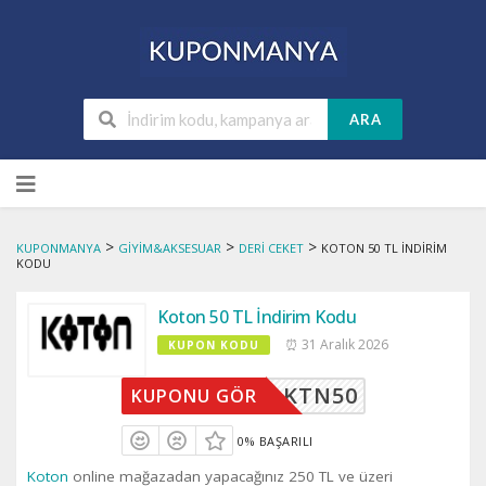
ARA
Skip
to
content
>
>
>
KUPONMANYA
GIYIM&AKSESUAR
DERI CEKET
KOTON 50 TL İNDIRIM
KODU
Koton 50 TL İndirim Kodu
⏰ 31 Aralık 2026
KUPON KODU
KTN50
KUPONU GÖR
0% BAŞARILI
Koton
online mağazadan yapacağınız 250 TL ve üzeri