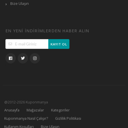
Bize Ulaşın
EN YENI INDIRIMLERDEN HABER ALIN
KAYIT OL
@2012-2026 Kuponmanya
Anasayfa
Mağazalar
Kategoriler
Kuponmanya Nasıl Çalışır?
Gizlilik Politikası
Kullanım Koşulları
Bize Ulaşın