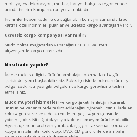
mobilya, ev dekorasyon, mutfak, banyo, bahçe kategorilerinde
anında indirim kampanyaları yer almaktadır.
İndirimler kupon kodu ile de sağlanabilirken aynı zamanda kredi
kartına özel indirimler, puanlar ve ücretsiz kargo avantajları vardır.
Ücretsiz kargo kampanyası var mıdır?
Mudo online mağazadan yapacağınız 100 TL ve üzeri
alışverişlerde kargo ücretsizdir.
Nasıl iade yapılır?
İade etmek istediğiniz ürünün ambalajını bozmadan 14 gün
içerisinde işlem başlatabilirsiniz. Paket içerisinde bulunan tüm fiş,
belge, sevk irsaliyesi gibi belgeleri de kargo görevlisine teslim
etmelisiniz.
Mudo müşteri hizmetleri
ve kargo şirketi ile iletişim kurarak
ürünün ne kadar sürede teslim edileceğini öğrenebilirsiniz. İade en
çok 14 gün sürer ve iade ücreti de en geç 14 gün içerisinde
yatırılmış olur. Niteliği dolayısıyla iade edilemeyen ürünler olabilir.
Hijyen açısından problem yaratacak iç giyim, aksesuar, çorap ve
kopyalanabilir nitelikteki kitap, DVD, CD gibi ürünlerde ambalaj
açılmışsa iade durumu bulunmayabilir.