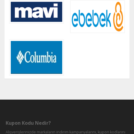
Kupon Kodu Nedir?
Alışverişlerinizde markaların indirim kampanyalarını, kupon kodlarını